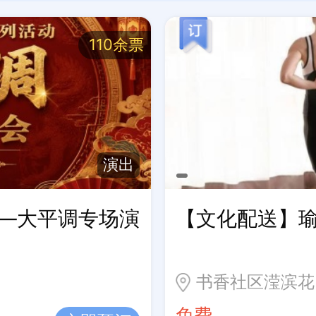
110余票
演出
——大平调专场演
【文化配送】
书香社区滢滨花
免费