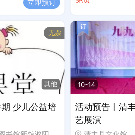
立即预订
无票
其他
10-14
暑期 少儿公益培
活动预告丨清丰县
艺展演
河南省濮阳市濮阳县城关镇濮阳县图书馆新馆濮阳县行政服务中心
清丰县文化馆