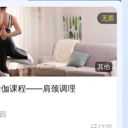
无票
其他
瑜伽课程——肩颈调理
园
已订完