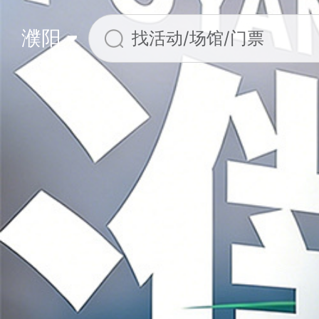
濮阳
找活动/场馆/门票